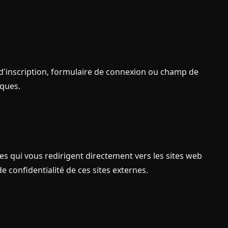
d'inscription, formulaire de connexion ou champ de
rques.
nes qui vous redirigent directement vers les sites web
confidentialité de ces sites externes.