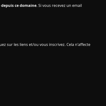
é depuis ce domaine
. Si vous recevez un email
 sur les liens et/ou vous inscrivez. Cela n'affecte