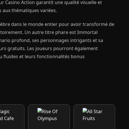
 Casino Action garantit une qualité visuelle et
s aux thématiques variées.
élèbre dans le monde entier pour avoir transformé de
atoirement. Un autre titre phare est Immortal
ario profond, ses personnages intrigants et sa
urs gratuits. Les joueurs pourront également
 fluides et leurs fonctionnalités bonus