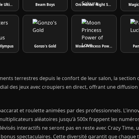
Fire Stampede Ultimate
Beam Boys
Oni Hunter Night Sakura
Magic
 Olympus
Gonzo's Gold
Moon Princess Power of Love
Pan
ents terrestres depuis le confort de leur salon, la section
dial des jeux avec croupiers en direct, offrant une diffusio
accarat et roulette animées par des professionnels. L'inno
ultiplicateurs aléatoires jusqu'à 500x frappent les numéro
élévisés interactifs ne seront pas en reste avec Crazy Time
bonus spectaculaires. Cette diversité garantit que chaque t