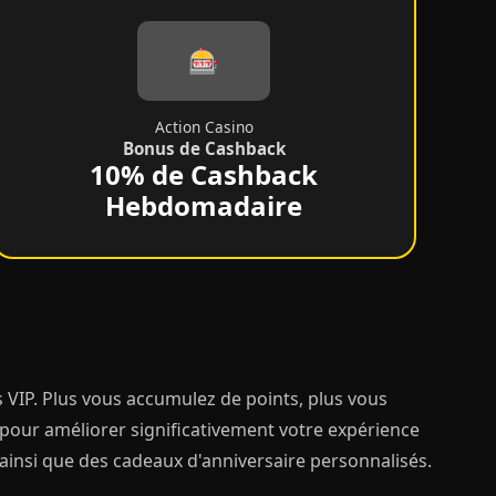
🎰
Action Casino
Bonus de Cashback
10% de Cashback
Hebdomadaire
 VIP. Plus vous accumulez de points, plus vous
pour améliorer significativement votre expérience
insi que des cadeaux d'anniversaire personnalisés.