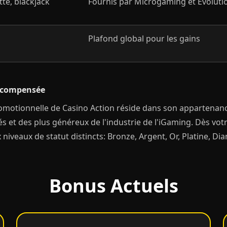
te, blackjack
Fournis par Microgaming et Evolut
Plafond global pour les gains
récompensée
promotionnelle de Casino Action réside dans son apparten
és et des plus généreux de l'industrie de l'iGaming. Dès vot
niveaux de statut distincts: Bronze, Argent, Or, Platine, Dia
Bonus Actuels