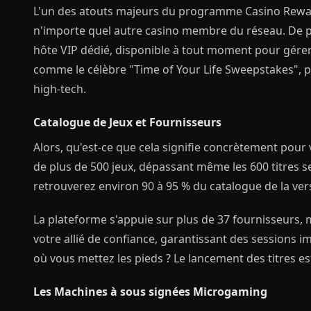
L'un des atouts majeurs du programme Casino Rewards
n'importe quel autre casino membre du réseau. De plu
hôte VIP dédié, disponible à tout moment pour gérer l
comme le célèbre "Time of Your Life Sweepstakes",
high-tech.
Catalogue de Jeux et Fournisseurs
Alors, qu'est-ce que cela signifie concrètement pour
de plus de 500 jeux, dépassant même les 600 titres se
retrouverez environ 90 à 95 % du catalogue de la ve
La plateforme s'appuie sur plus de 37 fournisseurs
votre allié de confiance, garantissant des sessions i
où vous mettez les pieds ? Le lancement des titres es
Les Machines à sous signées Microgaming