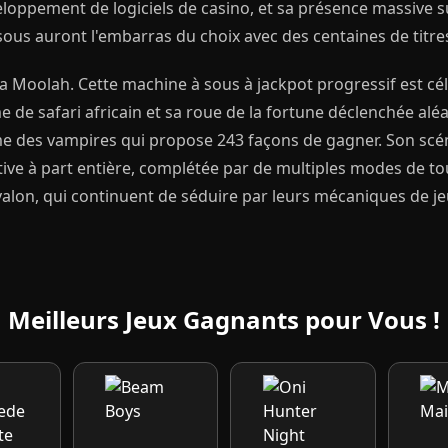
oppement de logiciels de casino, et sa présence massive sur
ous auront l'embarras du choix avec des centaines de titre
ga Moolah. Cette machine à sous à jackpot progressif est c
de safari africain et sa roue de la fortune déclenchée alé
e des vampires qui propose 243 façons de gagner. Son scén
ve à part entière, complétée par de multiples modes de to
lon, qui continuent de séduire par leurs mécaniques de jeu
Meilleurs Jeux Gagnants pour Vous !