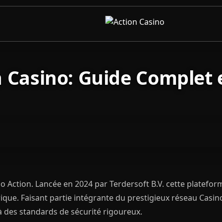
 Casino: Guide Complet 
o Action. Lancée en 2024 par Terdersoft B.V. cette platef
que. Faisant partie intégrante du prestigieux réseau Casin
à des standards de sécurité rigoureux.